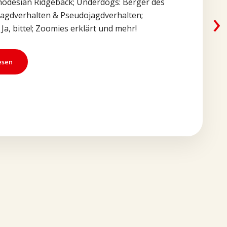
Rhodesian Ridgeback; Underdogs: Berger des
›
Jagdverhalten & Pseudojagdverhalten;
Ja, bitte!; Zoomies erklärt und mehr!
esen