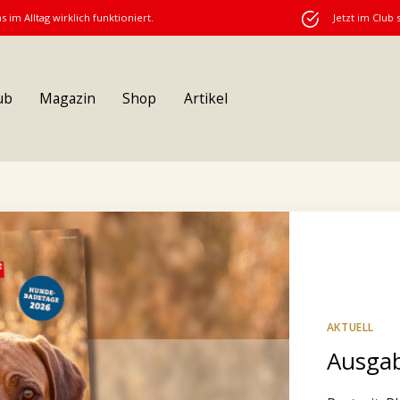
s im Alltag wirklich funktioniert.
Jetzt im Club 
ub
Magazin
Shop
Artikel
AKTUELL
Ausgab