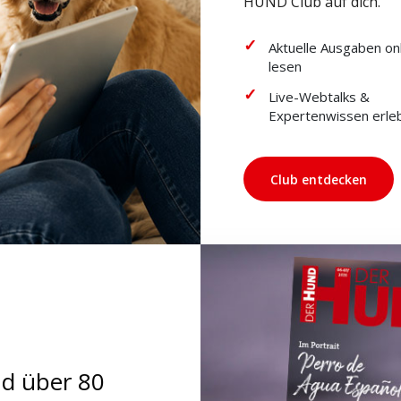
HUND Club auf dich.
Aktuelle Ausgaben on
lesen
Live-Webtalks &
Expertenwissen erle
Club entdecken
nd über 80