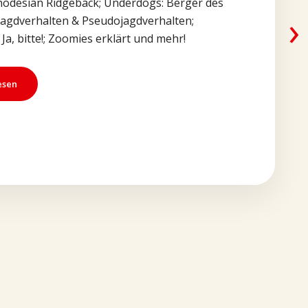
Rhodesian Ridgeback; Underdogs: Berger des
›
Jagdverhalten & Pseudojagdverhalten;
Ja, bitte!; Zoomies erklärt und mehr!
esen