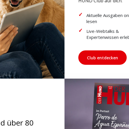
HUND Club auf dich.
Aktuelle Ausgaben on
lesen
Live-Webtalks &
Expertenwissen erle
Club entdecken
nd über 80