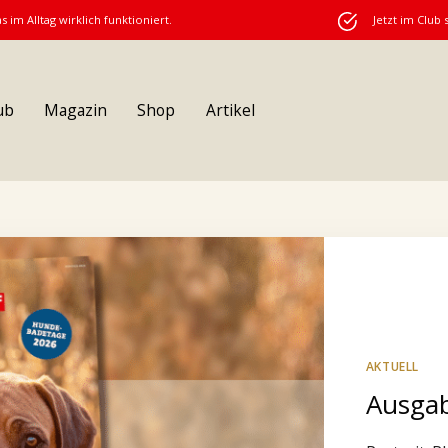
s im Alltag wirklich funktioniert.
Jetzt im Club 
ub
Magazin
Shop
Artikel
AKTUELL
Ausgab