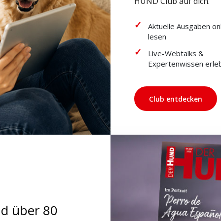
HUND Club auf dich.
Aktuelle Ausgaben on
lesen
Live-Webtalks &
Expertenwissen erle
Club entdecken
nd über 80