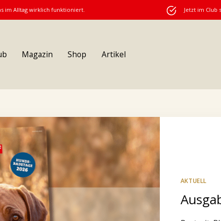
s im Alltag wirklich funktioniert.
Jetzt im Club 
ub
Magazin
Shop
Artikel
AKTUELL
Ausgab