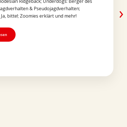
Rhodesian Ridgeback; Underdogs: Berger des
›
Jagdverhalten & Pseudojagdverhalten;
Ja, bitte!; Zoomies erklärt und mehr!
esen