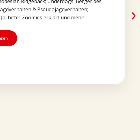
Rhodesian Ridgeback; Underdogs: Berger des
›
Jagdverhalten & Pseudojagdverhalten;
Ja, bitte!; Zoomies erklärt und mehr!
esen