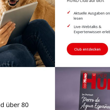
HUND Club auf dich.
Aktuelle Ausgaben on
lesen
Live-Webtalks &
Expertenwissen erle
Club entdecken
nd über 80