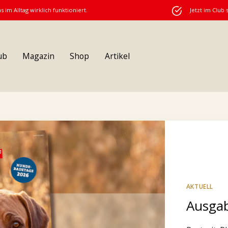
s im Alltag wirklich funktioniert.
Jetzt im Club 
ub
Magazin
Shop
Artikel
AKTUELL
Ausgab