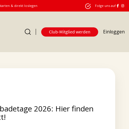
starten & direkt loslegen
Folge uns auf
Einloggen
Club-Mitglied werden
adetage 2026: Hier finden
t!