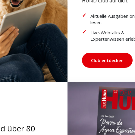
HUND Club auf dich.
Aktuelle Ausgaben on
lesen
Live-Webtalks &
Expertenwissen erle
Club entdecken
nd über 80